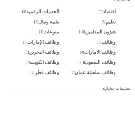
اقتصاد
الخدمات الرقمية
[3]
[1]
تعليم
تقنية ومال
[2]
[3]
شؤون المعلمين
منوعات
[1]
[10]
وظائف
وظائف الإمارات
[2]
[2]
وظائف الامارات
وظائف البحرين
[1]
[4]
وظائف السعودية
وظائف الكويت
[2]
[17]
وظائف سلطنة عمان
وظائف قطر
[5]
[7]
تصنيفات مختارة
ارشيف المدونة
يونيو 2026
مايو 2026
[32]
[3]
أبريل 2026
فبراير 2026
[2]
[24]