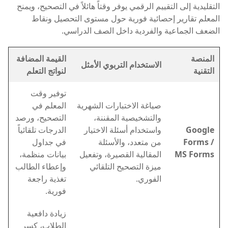
التقليدية إلى التقييم الرقمي يوفر وقتاً هائلاً في التصحيح، ويمنح
المعلم تقارير إحصائية فورية حول مستوى التحصيل ونقاط
الضعف الجماعية والفردية داخل الصف الدراسي.
المنصة
القيمة المضافة
الاستخدام التربوي الأمثل
التقنية
لنواتج التعلم
توفير وقت
صياغة الاختبارات الشهرية
المعلم في
والتشخيصية المقننة،
التصحيح، ورصد
Google
واستخدام أسئلة الاختيار
الدرجات تلقائياً
Forms /
من متعدد، والأسئلة
في جداول
MS Forms
المقالية القصيرة، وتفعيل
بيانات منظمة،
ميزة التصحيح التلقائي
وإعطاء الطالب
الفوري.
تغذية راجعة
فورية.
زيادة دافعية
الطلاب، كسر