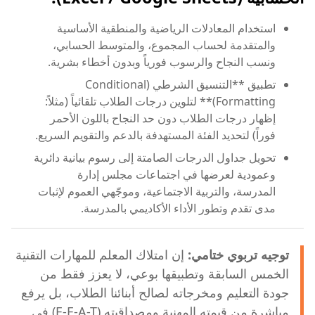
استخدام المعادلات الرياضية والمنطقية الأساسية
والمتقدمة لحساب المجموع، والمتوسط الحسابي،
ونسب النجاح والرسوب فورياً وبدون أخطاء بشرية.
تطبيق **التنسيق الشرطي (Conditional
Formatting)** لتلوين درجات الطلاب تلقائياً (مثلاً:
إظهار درجات الطلاب دون حد النجاح باللون الأحمر
فوراً) لتحديد الفئة المستهدفة بالدعم والتقويم السريع.
تحويل جداول الدرجات الصامتة إلى رسوم بيانية دائرية
وعمودية لعرضها في اجتماعات مجلس إدارة
المدرسة، والتربية الاجتماعية، وموجّهي العموم لإثبات
مدى تقدم وتطور الأداء الأكاديمي بالمدرسة.
توجيه تربوي ختامي:
إن امتلاك المعلم للمهارات التقنية
الخمس السابقة وتطبيقها بوعي، لا يعزز فقط من
جودة التعليم ومخرجاته لصالح أبنائنا الطلاب، بل يرفع
مباشرة من قيمته المهنية ومصداقيته (E-E-A-T) في