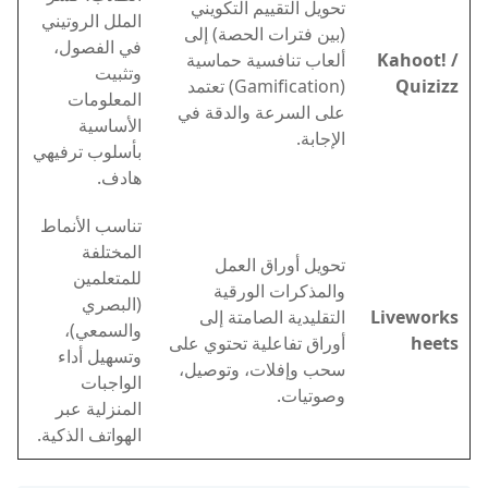
تحويل التقييم التكويني
الملل الروتيني
(بين فترات الحصة) إلى
في الفصول،
Kahoot! /
ألعاب تنافسية حماسية
وتثبيت
Quizizz
(Gamification) تعتمد
المعلومات
على السرعة والدقة في
الأساسية
الإجابة.
بأسلوب ترفيهي
هادف.
تناسب الأنماط
المختلفة
تحويل أوراق العمل
للمتعلمين
والمذكرات الورقية
(البصري
Liveworks
التقليدية الصامتة إلى
والسمعي)،
heets
أوراق تفاعلية تحتوي على
وتسهيل أداء
سحب وإفلات، وتوصيل،
الواجبات
وصوتيات.
المنزلية عبر
الهواتف الذكية.